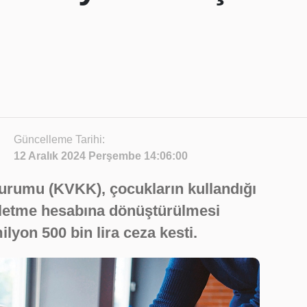
Güncelleme Tarihi:
12 Aralık 2024 Perşembe 14:06:00
Kurumu (KVKK), çocukların kullandığı
şletme hesabına dönüştürülmesi
lyon 500 bin lira ceza kesti.