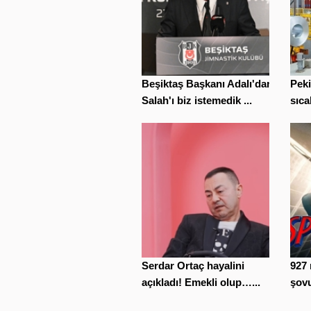
Beşiktaş Başkanı Adalı'dan
Peki
Salah'ı biz istemedik ...
sıca
Serdar Ortaç hayalini
927 
açıkladı! Emekli olup…...
şovu