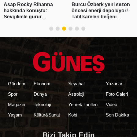
Asap Rocky Rihanna
Burcu Özberk yeni sezon
hakkında konuştu:
öncesi enerji depoluyor!
Sevgilimle gurur
Tatil kareleri beğeni
duyuyorum
yağmuruna tutuldu
Gündem
Ekonomi
Seyahat
Yazarlar
Spor
Dünya
Astroloji
Foto Galeri
Magazin
Teknoloji
Yemek Tarifleri
Video
Yaşam
Kültür&Sanat
Kobi
Son Dakika
Bizi Takip Edin