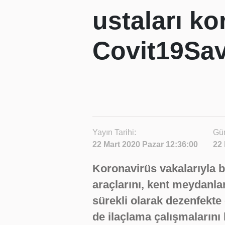
ustaları ko
Covit19Sav
Yayın Tarihi:
Gün
22 Mart 2020 Pazar 12:36:00
22 
Koronavirüs vakalarıyla b
araçlarını, kent meydanlar
sürekli olarak dezenfekte
de ilaçlama çalışmalarını 