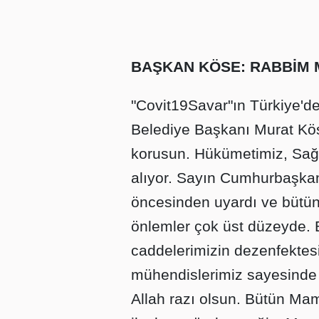
BAŞKAN KÖSE: RABBİM 
"Covit19Savar"ın Türkiye'd
Belediye Başkanı Murat Kös
korusun. Hükümetimiz, Sağl
alıyor. Sayın Cumhurbaşkan
öncesinden uyardı ve bütün 
önlemler çok üst düzeyde. 
caddelerimizin dezenfektesi
mühendislerimiz sayesinde
Allah razı olsun. Bütün Ma