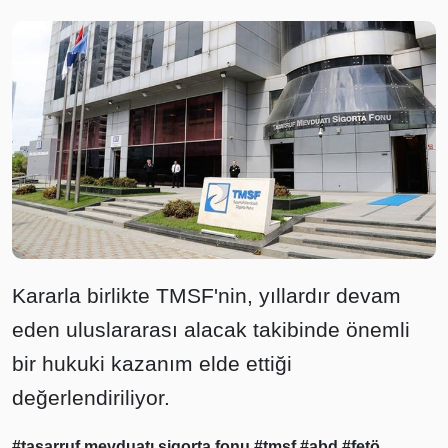
Kararla birlikte TMSF'nin, yıllardır devam
eden uluslararası alacak takibinde önemli
bir hukuki kazanım elde ettiği
değerlendiriliyor.
#tasarruf mevduatı sigorta fonu
#tmsf
#abd
#fetö