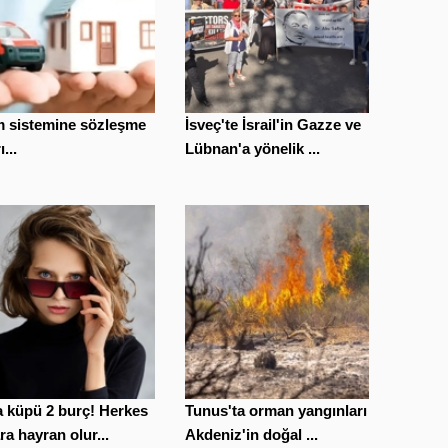
m sistemine sözleşme
İsveç'te İsrail'in Gazze ve
ı...
Lübnan'a yönelik ...
 küpü 2 burç! Herkes
Tunus'ta orman yangınları
ra hayran olur...
Akdeniz'in doğal ...