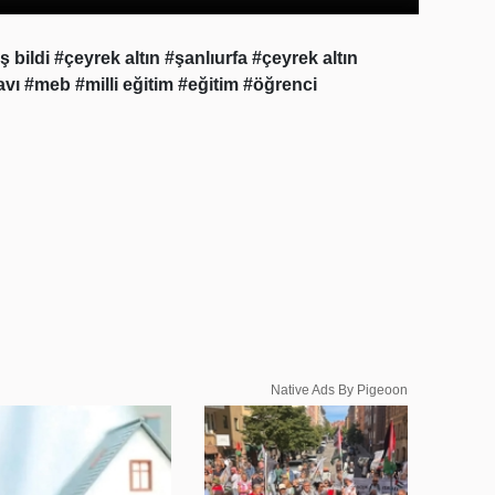
ş bildi
#çeyrek altın
#şanlıurfa
#çeyrek altın
avı
#meb
#milli eğitim
#eğitim
#öğrenci
Native Ads By Pigeoon