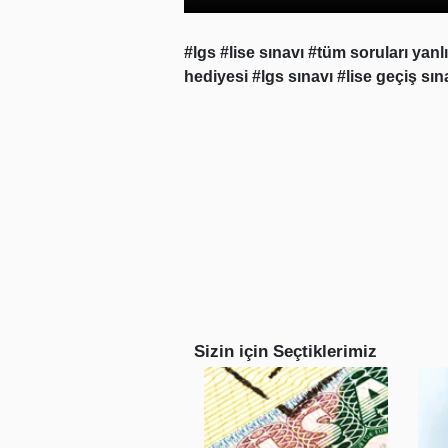
#lgs
#lise sınavı
#tüm soruları yanlı
hediyesi
#lgs sınavı
#lise geçiş sın
Sizin için Seçtiklerimiz