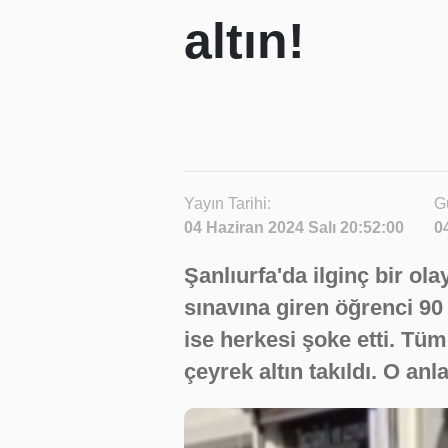
altın!
Yayın Tarihi:
G
04 Haziran 2024 Salı 20:52:00
0
Şanlıurfa'da ilginç bir o
sınavına giren öğrenci 9
ise herkesi şoke etti. Tü
çeyrek altın takıldı. O a