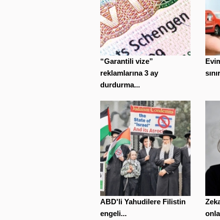
“Garantili vize”
Evi
reklamlarına 3 ay
sınır
durdurma...
ABD'li Yahudilere Filistin
Zeka
engeli...
onla