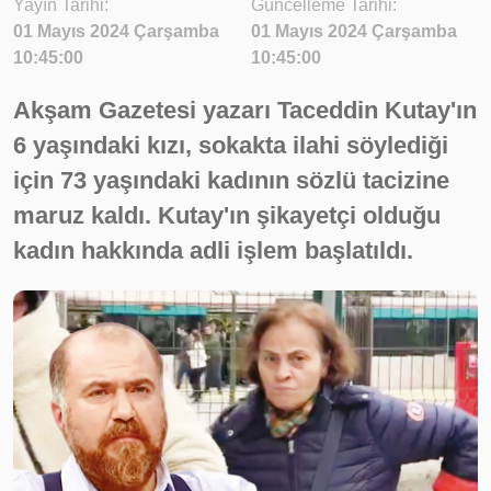
Yayın Tarihi:
Güncelleme Tarihi:
01 Mayıs 2024 Çarşamba
01 Mayıs 2024 Çarşamba
10:45:00
10:45:00
Akşam Gazetesi yazarı Taceddin Kutay'ın
6 yaşındaki kızı, sokakta ilahi söylediği
için 73 yaşındaki kadının sözlü tacizine
maruz kaldı. Kutay'ın şikayetçi olduğu
kadın hakkında adli işlem başlatıldı.