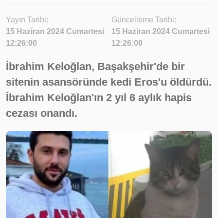
Yayın Tarihi:
Güncelleme Tarihi:
15 Haziran 2024 Cumartesi
15 Haziran 2024 Cumartesi
12:26:00
12:26:00
İbrahim Keloğlan, Başakşehir'de bir
sitenin asansöründe kedi Eros'u öldürdü.
İbrahim Keloğlan'ın 2 yıl 6 aylık hapis
cezası onandı.