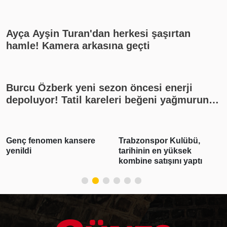
yayın akışı
Ayça Ayşin Turan'dan herkesi şaşırtan
hamle! Kamera arkasına geçti
Burcu Özberk yeni sezon öncesi enerji
depoluyor! Tatil kareleri beğeni yağmuruna
tutuldu
enç fenomen kansere
Trabzonspor Kulübü,
3 
enildi
tarihinin en yüksek
op
kombine satışını yaptı
tu