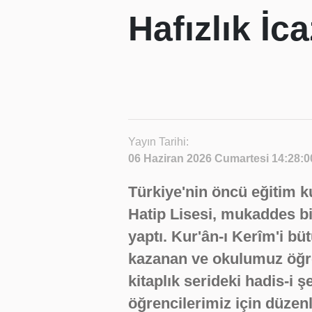
Hafızlık İc
Yayın Tarihi:
06 Haziran 2026 Cumartesi 14:28:0
Türkiye'nin öncü eğitim 
Hatip Lisesi, mukaddes bi
yaptı. Kur'ân-ı Kerîm'i bü
kazanan ve okulumuz öğret
kitaplık serideki hadis-i 
öğrencilerimiz için düzen