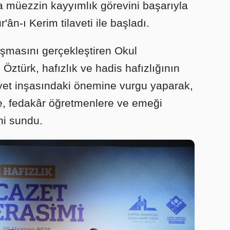
 müezzin kayyımlık görevini başarıyla
r'ân-ı Kerim tilaveti ile başladı.
masını gerçekleştiren Okul
türk, hafızlık ve hadis hafızlığının
iyet inşasındaki önemine vurgu yaparak,
ere, fedakâr öğretmenlere ve emeği
ni sundu.