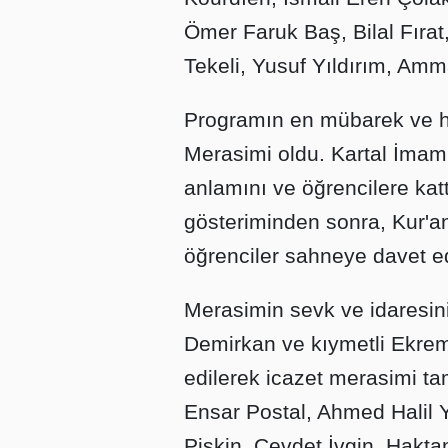
Ömer Faruk Baş, Bilal Fıra
Tekeli, Yusuf Yıldırım, Am
Programın en mübarek ve he
Merasimi oldu. Kartal İmam 
anlamını ve öğrencilere kat
gösteriminden sonra, Kur'an
öğrenciler sahneye davet ed
Merasimin sevk ve idaresin
Demirkan ve kıymetli Ekrem
edilerek icazet merasimi ta
Ensar Postal, Ahmed Halil Y
Pişkin, Cevdet İvgin, Hakta