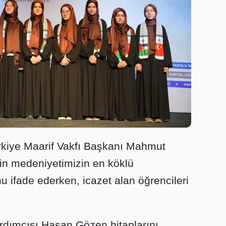
rkiye Maarif Vakfı Başkanı Mahmut
nin medeniyetimizin en köklü
u ifade ederken, icazet alan öğrencileri
ardımcısı Hasan Gözen hitaplarını