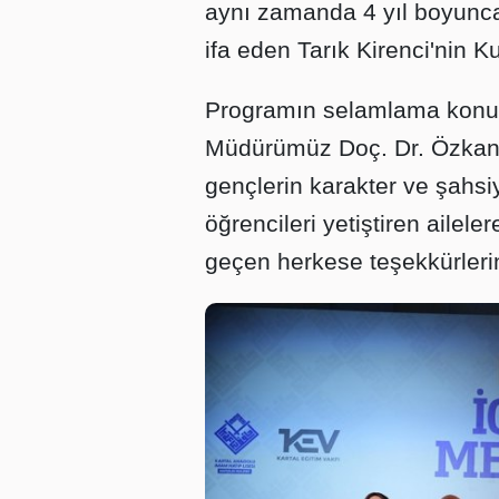
aynı zamanda 4 yıl boyunca
ifa eden Tarık Kirenci'nin Ku
Programın selamlama konuş
Müdürümüz Doç. Dr. Özkan Öz
gençlerin karakter ve şahs
öğrencileri yetiştiren ailel
geçen herkese teşekkürleri