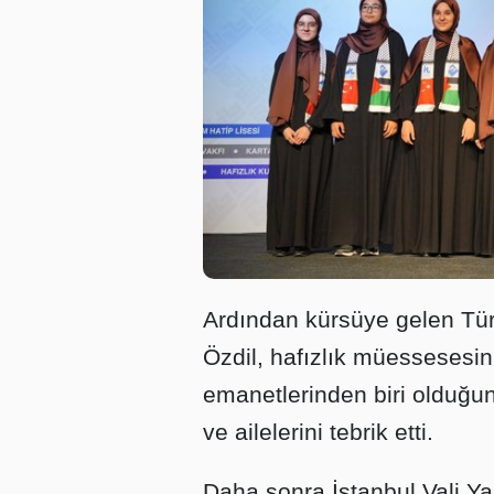
Ardından kürsüye gelen Tü
Özdil, hafızlık müessesesi
emanetlerinden biri olduğun
ve ailelerini tebrik etti.
Daha sonra İstanbul Vali Y