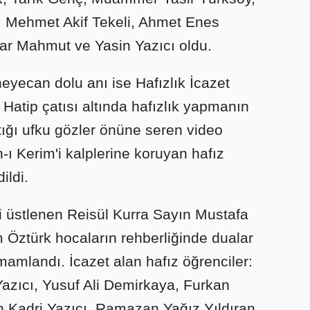
t, Mehmet Akif Tekeli, Ahmet Enes
mar Mahmut ve Yasin Yazıcı oldu.
yecan dolu anı ise Hafızlık İcazet
Hatip çatısı altında hafızlık yapmanın
tığı ufku gözler önüne seren video
-ı Kerim'i kalplerine koruyan hafız
ildi.
i üstlenen Reisül Kurra Sayın Mustafa
 Öztürk hocaların rehberliğinde dualar
mamlandı. İcazet alan hafız öğrenciler:
azıcı, Yusuf Ali Demirkaya, Furkan
n Kadri Yazıcı, Ramazan Yağız Yıldıran