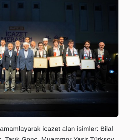
tamamlayarak icazet alan isimler: Bilal
k, Tarık Genç, Muammer Yasir Türksoy,