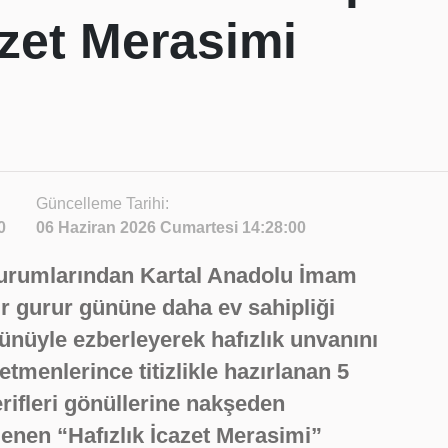
azet Merasimi
Güncelleme Tarihi:
0
06 Haziran 2026 Cumartesi 14:28:00
kurumlarından Kartal Anadolu İmam
r gurur gününe daha ev sahipliği
tünüyle ezberleyerek hafızlık unvanını
menlerince titizlikle hazırlanan 5
şerifleri gönüllerine nakşeden
lenen “Hafızlık İcazet Merasimi”