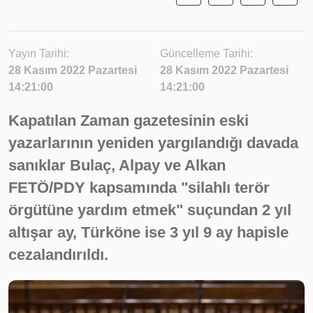
Yayın Tarihi:
Güncelleme Tarihi:
28 Kasım 2022 Pazartesi
28 Kasım 2022 Pazartesi
14:21:00
14:21:00
Kapatılan Zaman gazetesinin eski
yazarlarının yeniden yargılandığı davada
sanıklar Bulaç, Alpay ve Alkan
FETÖ/PDY kapsamında "silahlı terör
örgütüne yardım etmek" suçundan 2 yıl
altışar ay, Türköne ise 3 yıl 9 ay hapisle
cezalandırıldı.