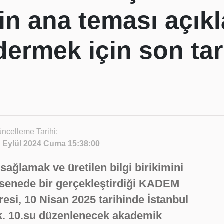
in ana teması açıkl
dermek için son ta
ncelleme Tarihi:
 Eylül 2024 Cuma 15:38:00
sağlamak ve üretilen bilgi birikimini
 senede bir gerçekleştirdiği KADEM
esi, 10 Nisan 2025 tarihinde İstanbul
ak. 10.su düzenlenecek akademik