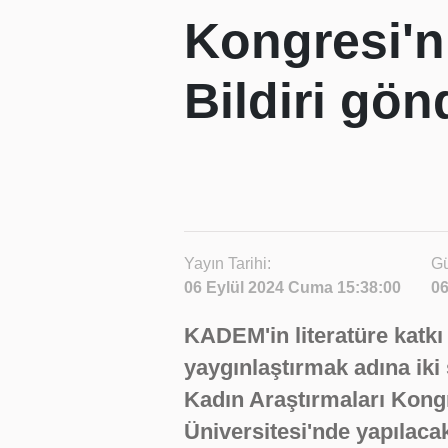
Kongresi'n
Bildiri gön
Yayın Tarihi:
Gü
06 Eylül 2024 Cuma 15:38:00
06
KADEM'in literatüre katkı 
yaygınlaştırmak adına iki
Kadın Araştırmaları Kongr
Üniversitesi'nde yapılac