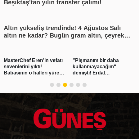
Beşiktaş'tan yılın transfer çalımı!
Altın yükseliş trendinde! 4 Ağustos Salı
altın ne kadar? Bugün gram altın, çeyrek
altın kaç lira? Gümüş ne kadar oldu? Son
dakika altın fiyatları, güncel alış satış
rakamları, canlı takip
MasterChef Eren'in vefatı
"Pişmanım bir daha
sevenlerini yıktı!
kullanmayacağım"
Babasının o halleri yürek
demişti! Erdal
burktu
Beşikçioğlu'nun esrar
testi pozitif çıktı