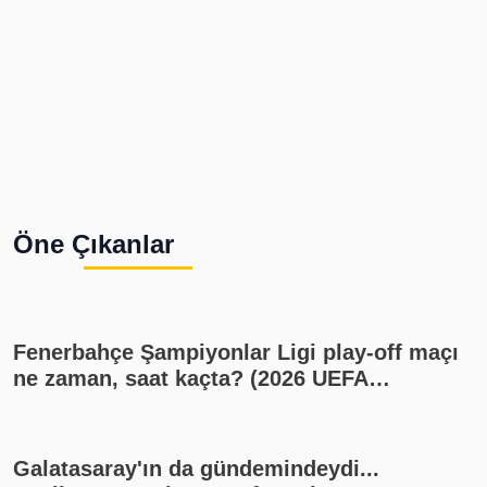
Öne Çıkanlar
Fenerbahçe Şampiyonlar Ligi play-off maçı
ne zaman, saat kaçta? (2026 UEFA
Şampiyonlar Ligi play-off Fenerbahçe -
Sturm Graz maçı, Fenerbahçe muhtemel
11'i)
Galatasaray'ın da gündemindeydi...