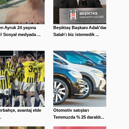
n Ayruk 24 yaşına
Beşiktaş Başkanı Adalı'dan
i! Sosyal medyada ...
Salah'ı biz istemedik ...
rbahçe, avantaj elde
Otomotiv satışları
.
Temmuzda % 25 daraldı...