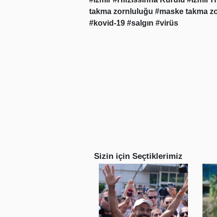
takma zornluluğu
#maske takma z
#kovid-19
#salgın
#virüs
Sizin için Seçtiklerimiz