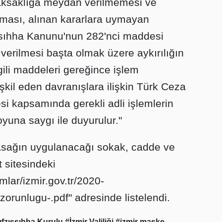
aksaklığa meydan verilmemesi ve
ası, alınan kararlara uymayan
sıhha Kanunu'nun 282'nci maddesi
 verilmesi başta olmak üzere aykırılığın
ili maddeleri gereğince işlem
kil eden davranışlara ilişkin Türk Ceza
i kapsamında gerekli adli işlemlerin
yuna saygı ile duyurulur."
asağın uygulanacağı sokak, cadde ve
et sitesindeki
umlar/izmir.gov.tr/2020-
runlugu-.pdf" adresinde listelendi.
ıfzıssıhha Kurulu
#İzmir Valiliği
#izmir maske