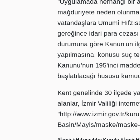
"Uygulamada herhangi bir 
mağduriyete neden olunmam
vatandaşlara Umumi Hıfzıs
gereğince idari para cezası
durumuna göre Kanun'un ilg
yapılmasına, konusu suç teş
Kanunu’nun 195'inci maddes
başlatılacağı hususu kamuo
Kent genelinde 30 ilçede y
alanlar, İzmir Valiliği intern
"http://www.izmir.gov.tr/kur
Basin/Mayis/maske/maske-zo
#İzmir
#Hıfzıssıhha Kurulu
#İzmir H