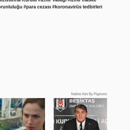
orunluluğu
#para cezası
#koronavirüs tedbirleri
Native Ads By Pigeoon