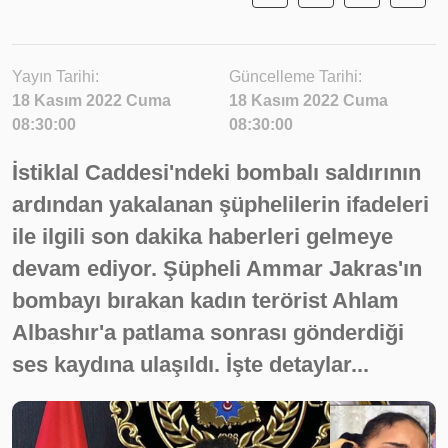
Yayın Tarihi:
Güncelleme Tarihi:
18 Kasım 2022 Cuma
18 Kasım 2022 Cuma
08:30:00
08:30:00
İstiklal Caddesi'ndeki bombalı saldırının
ardından yakalanan şüphelilerin ifadeleri
ile ilgili son dakika haberleri gelmeye
devam ediyor. Şüpheli Ammar Jakras'ın
bombayı bırakan kadın terörist Ahlam
Albashır'a patlama sonrası gönderdiği
ses kaydına ulaşıldı. İşte detaylar...