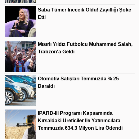
Saba Tümer Incecik Oldu! Zayıflığı Şoke
Etti
Mısırlı Yıldız Futbolcu Muhammed Salah,
Trabzon'a Geldi
Otomotiv Satışları Temmuzda % 25
Daraldı
IPARD-III Programı Kapsamında
Kırsaldaki Üreticiler Ile Yatırımcılara
Temmuzda 634,3 Milyon Lira Ödendi