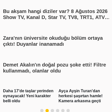
Bu akşam hangi diziler var? 8 Ağustos 2026
Show TV, Kanal D, Star TV, TV8, TRT1, ATV
yayın akışı
Zara'nın üniversite okuduğu bölüm ortaya
çıktı! Duyanlar inanamadı
Demet Akalın'ın doğal pozu şoke etti! Filtre
kullanmadı, olanlar oldu
en
Ayça Ayşin Turan'dan
Asap Rocky Rihanna
herkesi şaşırtan hamle!
hakkında konuştu:
Kamera arkasına geçti
Sevgilimle gurur
duyuyorum