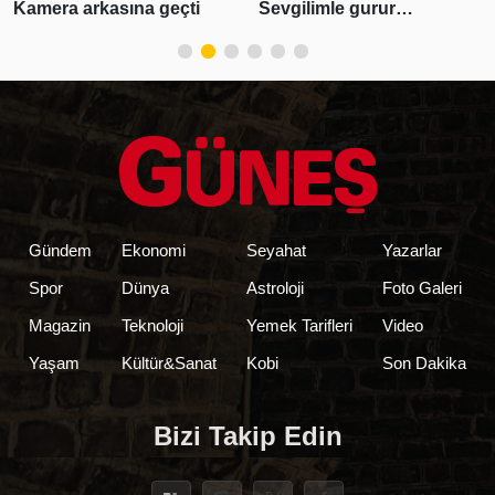
Sevgilimle gurur
Tatil kareleri beğeni
duyuyorum
yağmuruna tutuldu
Gündem
Ekonomi
Seyahat
Yazarlar
Spor
Dünya
Astroloji
Foto Galeri
Magazin
Teknoloji
Yemek Tarifleri
Video
Yaşam
Kültür&Sanat
Kobi
Son Dakika
Bizi Takip Edin