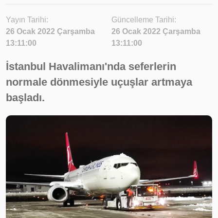
Yayın Tarihi:
Güncelleme Tarihi:
26 Ocak 2022 Çarşamba
26 Ocak 2022 Çarşamba
13:11:00
13:11:00
İstanbul Havalimanı'nda seferlerin
normale dönmesiyle uçuşlar artmaya
başladı.