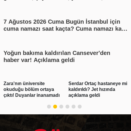
cumhuriyet altını ne kadar?
7 Ağustos 2026 Cuma Bugün İstanbul için
cuma namazı saat kaçta? Cuma namazı kaç
rekat? En güzel cuma mesajları
Yoğun bakıma kaldırılan Cansever'den
haber var! Açıklama geldi
Serdar Ortaç hastaneye mi
Demet Akalın'ın doğal
kaldırıldı? Jet hızında
pozu şoke etti! Filtre
açıklama geldi
kullanmadı, olanlar oldu