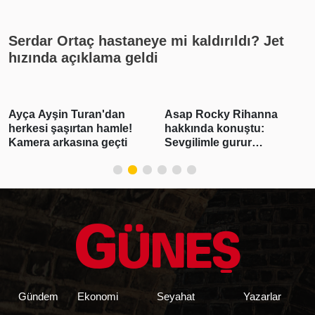
Serdar Ortaç hastaneye mi kaldırıldı? Jet
hızında açıklama geldi
Asap Rocky Rihanna
Burcu Özberk yeni se
e!
hakkında konuştu:
öncesi enerji depoluyo
i
Sevgilimle gurur
Tatil kareleri beğeni
duyuyorum
yağmuruna tutuldu
Gündem
Ekonomi
Seyahat
Yazarlar