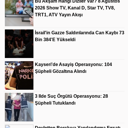
Bu Akşam Hangi Diziler Var? 8 Ağustos
2026 Show TV, Kanal D, Star TV, TV8,
TRT1, ATV Yayın Akışı
İsrail'in Gazze Saldırılarında Can Kaybı 73
Bin 384'e Yükseldi
Kayseri'de Asayiş Operasyonu: 104
Şüpheli Gözaltına Alındı
3 Ilde Suç Örgütü Operasyonu: 28
Şüpheli Tutuklandı
Devletten Borçluya Yapılandırma Fırsatı