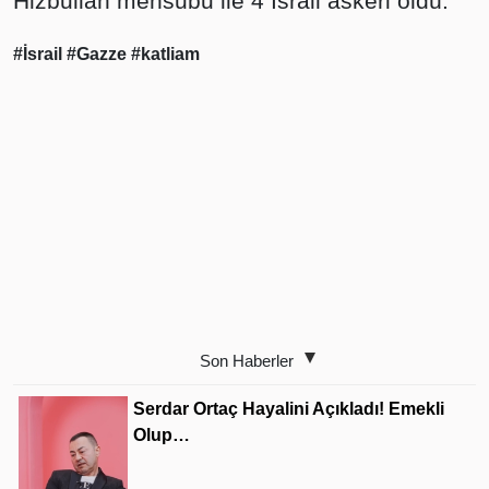
Hizbullah mensubu ile 4 İsrail askeri öldü.
#İsrail
#Gazze
#katliam
Son Haberler
Serdar Ortaç Hayalini Açıkladı! Emekli
Olup…