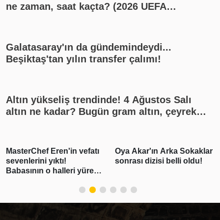
ne zaman, saat kaçta? (2026 UEFA
Şampiyonlar Ligi play-off Fenerbahçe -
Sturm Graz maçı, Fenerbahçe muhtemel
11'i)
Galatasaray'ın da gündemindeydi...
Beşiktaş'tan yılın transfer çalımı!
Altın yükseliş trendinde! 4 Ağustos Salı
altın ne kadar? Bugün gram altın, çeyrek
altın kaç lira? Gümüş ne kadar oldu? Son
dakika altın fiyatları, güncel alış satış
rakamları, canlı takip
Oya Akar'ın Arka Sokaklar
"Pişmanım bir daha
sonrası dizisi belli oldu!
kullanmayacağım"
demişti! Erdal
Beşikçioğlu'nun esrar
testi pozitif çıktı