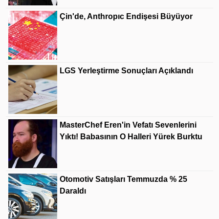
Çin'de, Anthropıc Endişesi Büyüyor
LGS Yerleştirme Sonuçları Açıklandı
MasterChef Eren'in Vefatı Sevenlerini
Yıktı! Babasının O Halleri Yürek Burktu
Otomotiv Satışları Temmuzda % 25
Daraldı