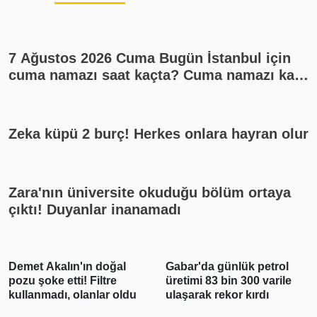
7 Ağustos 2026 Cuma Bugün İstanbul için
cuma namazı saat kaçta? Cuma namazı kaç
rekat? En güzel cuma mesajları
Zeka küpü 2 burç! Herkes onlara hayran olur
Zara'nın üniversite okuduğu bölüm ortaya
çıktı! Duyanlar inanamadı
Gabar'da günlük petrol
Polis Meslek
üretimi 83 bin 300 varile
Yüksekokullarına 3 bin
ulaşarak rekor kırdı
250 öğrenci alınacak