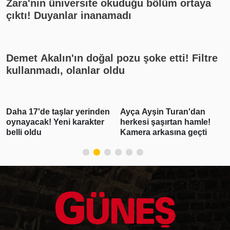
Zara'nın üniversite okuduğu bölüm ortaya
çıktı! Duyanlar inanamadı
Demet Akalın'ın doğal pozu şoke etti! Filtre
kullanmadı, olanlar oldu
n
Ayça Ayşin Turan'dan
Poyraz Karayel'in
herkesi şaşırtan hamle!
Meltem'iydi… Hare Sürel
Kamera arkasına geçti
evlendi!