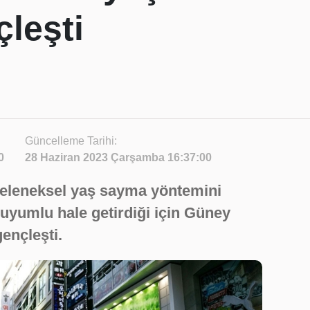
leşti
Güncelleme Tarihi:
0
28 Haziran 2023 Çarşamba 16:37:00
 geleneksel yaş sayma yöntemini
 uyumlu hale getirdiği için Güney
gençleşti.