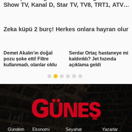
Show TV, Kanal D, Star TV, TV8, TRT1, ATV
yayın akışı
Zeka küpü 2 burç! Herkes onlara hayran olur
Serdar Ortaç hastaneye mi
Gabar'da günlük petrol
kaldırıldı? Jet hızında
üretimi 83 bin 300 varile
açıklama geldi
ulaşarak rekor kırdı
Gündem
Ekonomi
Seyahat
Yazarlar