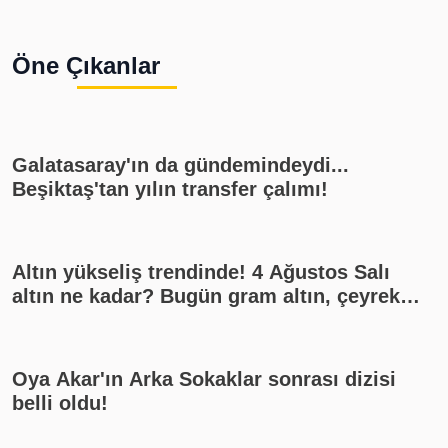
Öne Çıkanlar
Galatasaray'ın da gündemindeydi...
Beşiktaş'tan yılın transfer çalımı!
Altın yükseliş trendinde! 4 Ağustos Salı
altın ne kadar? Bugün gram altın, çeyrek
altın kaç lira? Gümüş ne kadar oldu? Son
dakika altın fiyatları, güncel alış satış
rakamları, canlı takip
Oya Akar'ın Arka Sokaklar sonrası dizisi
belli oldu!