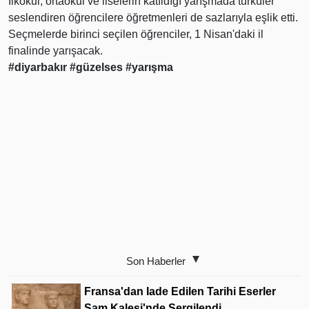
İlkokul, ortaokul ve liselerin katıldığı yarışmada türküler
seslendiren öğrencilere öğretmenleri de sazlarıyla eşlik etti.
Seçmelerde birinci seçilen öğrenciler, 1 Nisan'daki il
finalinde yarışacak.
#diyarbakır
#güzelses
#yarışma
Son Haberler
Fransa'dan Iade Edilen Tarihi Eserler
Şam Kalesi'nde Sergilendi