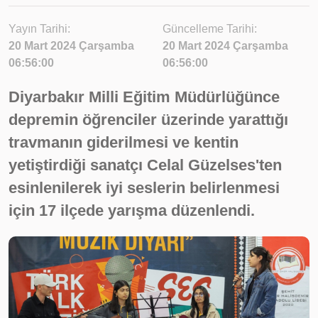
Yayın Tarihi:
Güncelleme Tarihi:
20 Mart 2024 Çarşamba
20 Mart 2024 Çarşamba
06:56:00
06:56:00
Diyarbakır Milli Eğitim Müdürlüğünce
depremin öğrenciler üzerinde yarattığı
travmanın giderilmesi ve kentin
yetiştirdiği sanatçı Celal Güzelses'ten
esinlenilerek iyi seslerin belirlenmesi
için 17 ilçede yarışma düzenlendi.