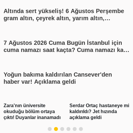
Altında sert yükseliş! 6 Ağustos Perşembe
gram altın, çeyrek altın, yarım altın,
cumhuriyet altını ne kadar?
7 Ağustos 2026 Cuma Bugün İstanbul için
cuma namazı saat kaçta? Cuma namazı kaç
rekat? En güzel cuma mesajları
Yoğun bakıma kaldırılan Cansever'den
haber var! Açıklama geldi
Serdar Ortaç hastaneye mi
Demet Akalın'ın doğal
kaldırıldı? Jet hızında
pozu şoke etti! Filtre
açıklama geldi
kullanmadı, olanlar oldu