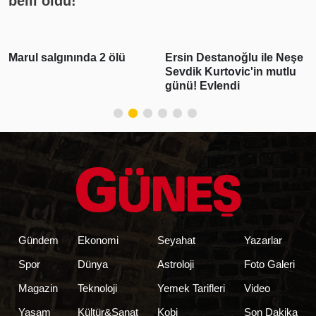
belli oldu!
Marul salgınında 2 ölü
Ersin Destanoğlu ile Neşe
Sevdik Kurtovic'in mutlu
günü! Evlendi
Gündem
Ekonomi
Seyahat
Yazarlar
Spor
Dünya
Astroloji
Foto Galeri
Magazin
Teknoloji
Yemek Tarifleri
Video
Yaşam
Kültür&Sanat
Kobi
Son Dakika