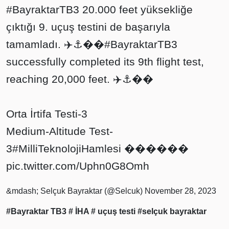
#BayraktarTB3
20.000 feet yüksekliğe
çıktığı 9. uçuş testini de başarıyla
tamamladı. ✈️⚓️��
#BayraktarTB3
successfully completed its 9th flight test,
reaching 20,000 feet. ✈️⚓️��
Orta İrtifa Testi-3
Medium-Altitude Test-
3
#MilliTeknolojiHamlesi
������
pic.twitter.com/Uphn0G8Omh
&mdash; Selçuk Bayraktar (@Selcuk)
November 28, 2023
#Bayraktar TB3
# İHA
# uçuş testi
#selçuk bayraktar