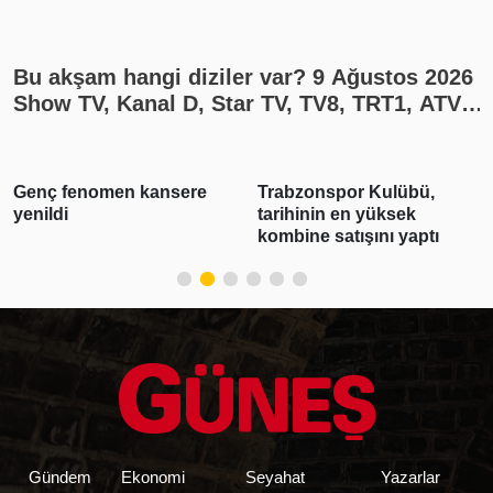
Bu akşam hangi diziler var? 9 Ağustos 2026
Show TV, Kanal D, Star TV, TV8, TRT1, ATV
yayın akışı
Trabzonspor Kulübü,
3 ilde suç örgütü
tarihinin en yüksek
operasyonu: 28 şüpheli
kombine satışını yaptı
tutuklandı
Gündem
Ekonomi
Seyahat
Yazarlar