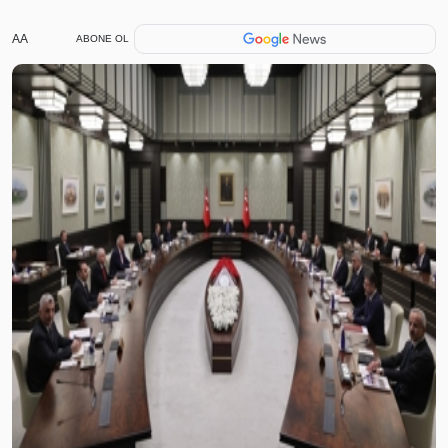
AA
ABONE OL