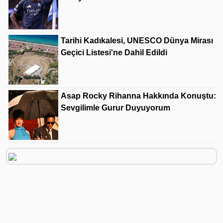
Tarihi Kadıkalesi, UNESCO Dünya Mirası
Geçici Listesi'ne Dahil Edildi
Asap Rocky Rihanna Hakkında Konuştu:
Sevgilimle Gurur Duyuyorum