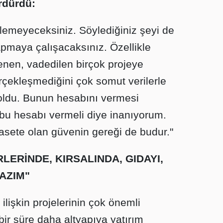
rdürdü:
emeyeceksiniz. Söylediğiniz şeyi de
pmaya çalışacaksınız. Özellikle
enen, vadedilen birçok projeye
rçekleşmediğini çok somut verilerle
oldu. Bunun hesabını vermesi
 bu hesabı vermeli diye inanıyorum.
asete olan güvenin gereği de budur."
RLERİNDE, KIRSALINDA, GIDAYI,
AZIM"
ilişkin projelerinin çok önemli
ir süre daha altyapıya yatırım