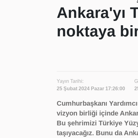
Ankara'yı T
noktaya bir
Yayın Tarihi:
G
25 Şubat 2024 Pazar 17:26:00
2
Cumhurbaşkanı Yardımcıs
vizyon birliği içinde Anka
Bu şehrimizi Türkiye Yüzyı
taşıyacağız. Bunu da Anka