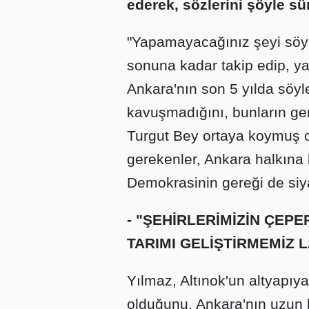
ederek, sözlerini şöyle sü
"Yapamayacağınız şeyi söyl
sonuna kadar takip edip, ya
Ankara'nın son 5 yılda söyl
kavuşmadığını, bunların ge
Turgut Bey ortaya koymuş 
gerekenler, Ankara halkına
Demokrasinin gereği de siy
- "ŞEHİRLERİMİZİN ÇEPE
TARIMI GELİŞTİRMEMİZ L
Yılmaz, Altınok'un altyapıya 
olduğunu, Ankara'nın uzun b