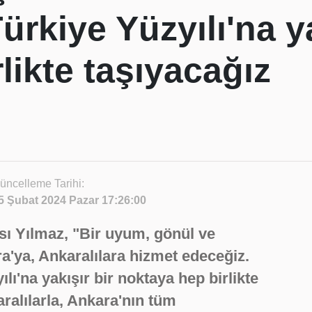
ürkiye Yüzyılı'na ya
likte taşıyacağız
üncelleme Tarihi:
5 Şubat 2024 Pazar 17:26:00
ı Yılmaz, "Bir uyum, gönül ve
ra'ya, Ankaralılara hizmet edeceğiz.
lı'na yakışır bir noktaya hep birlikte
ralılarla, Ankara'nın tüm