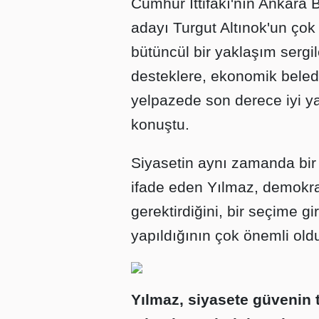
Cumhur İttifakı'nın Ankara
adayı Turgut Altınok'un çok i
bütüncül bir yaklaşım sergil
desteklere, ekonomik beledi
yelpazede son derece iyi yap
konuştu.
Siyasetin aynı zamanda bi
ifade eden Yılmaz, demokra
gerektirdiğini, bir seçime gi
yapıldığının çok önemli old
Yılmaz, siyasete güvenin 