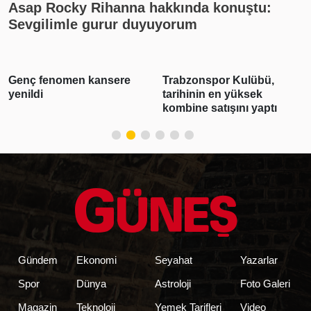
Asap Rocky Rihanna hakkında konuştu:
Sevgilimle gurur duyuyorum
Trabzonspor Kulübü,
Altın ve Euro yükseldi
tarihinin en yüksek
dolar ise geriledi
kombine satışını yaptı
Gündem
Ekonomi
Seyahat
Yazarlar
Spor
Dünya
Astroloji
Foto Galeri
Magazin
Teknoloji
Yemek Tarifleri
Video