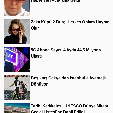
Haber Var! Açıklama Geldi
Zeka Küpü 2 Burç! Herkes Onlara Hayran
Olur
5G Abone Sayısı 4 Ayda 44,5 Milyona
Ulaştı
Beşiktaş Çekya'dan İstanbul'a Avantajlı
Dönüyor
Tarihi Kadıkalesi, UNESCO Dünya Mirası
Geçici Listesi'ne Dahil Edildi