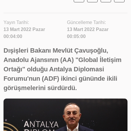
Yayın Tarihi:
Güncelleme Tarihi:
13 Mart 2022 Pazar
13 Mart 2022 Pazar
00:04:00
00:05:00
Dışişleri Bakanı Mevlüt Çavuşoğlu,
Anadolu Ajansının (AA) "Global İletişim
Ortağı" olduğu Antalya Diplomasi
Forumu'nun (ADF) ikinci gününde ikili
görüşmelerini sürdürdü.