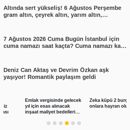
Altında sert yükseliş! 6 Ağustos Perşembe
gram altın, çeyrek altın, yarım altın,
cumhuriyet altını ne kadar?
7 Ağustos 2026 Cuma Bugün İstanbul için
cuma namazı saat kaçta? Cuma namazı kaç
rekat? En güzel cuma mesajları
Deniz Can Aktaş ve Devrim Özkan aşk
yaşıyor! Romantik paylaşım geldi
Emlak vergisinde gelecek
Zeka küpü 2 burç! Herkes
yıl için esas alınacak
onlara hayran olur
inşaat maliyet bedelleri
belirlendi