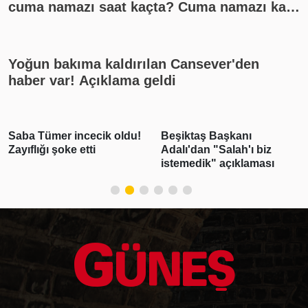
cuma namazı saat kaçta? Cuma namazı kaç
rekat? En güzel cuma mesajları
Yoğun bakıma kaldırılan Cansever'den
haber var! Açıklama geldi
Beşiktaş Başkanı
Emlak vergisinde gelecek
Adalı'dan "Salah'ı biz
yıl için esas alınacak
istemedik" açıklaması
inşaat maliyet bedelleri
belirlendi