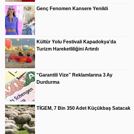
Genç Fenomen Kansere Yenildi
Kültür Yolu Festivali Kapadokya'da
Turizm Hareketliliğini Artırdı
“Garantili Vize” Reklamlarına 3 Ay
Durdurma
TİGEM, 7 Bin 350 Adet Küçükbaş Satacak