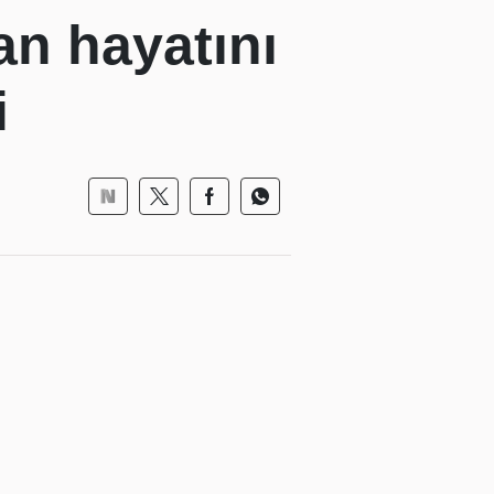
an hayatını
i