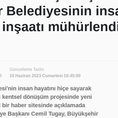
 Belediyesinin ins
 inşaatı mühürlend
Güncelleme Tarihi:
0
10 Haziran 2023 Cumartesi 16:45:00
si'nin insan hayatını hiçe sayarak
ı kentsel dönüşüm projesinde yeni
l bir haber sitesinde açıklamada
ye Başkanı Cemil Tugay, Büyükşehir