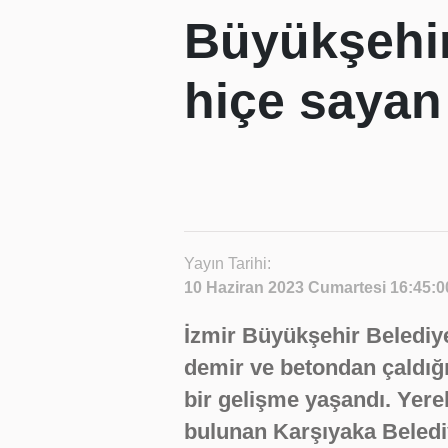
Büyükşehir
hiçe sayan
Yayın Tarihi:
10 Haziran 2023 Cumartesi 16:45:0
İzmir Büyükşehir Belediye
demir ve betondan çaldığ
bir gelişme yaşandı. Yere
bulunan Karşıyaka Beledi