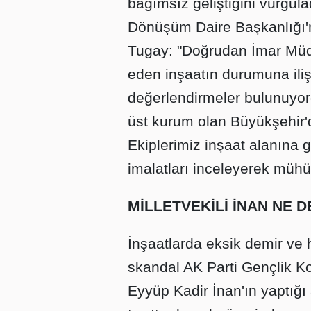
bağımsız geliştiğini vurgul
Dönüşüm Daire Başkanlığı'nd
Tugay: "Doğrudan İmar Mü
eden inşaatın durumuna ilişk
değerlendirmeler bulunuyor
üst kurum olan Büyükşehir'd
Ekiplerimiz inşaat alanına g
imalatları inceleyerek mühü
MİLLETVEKİLİ İNAN NE D
İnşaatlarda eksik demir ve h
skandal AK Parti Gençlik Kol
Eyyüp Kadir İnan'ın yaptığı 