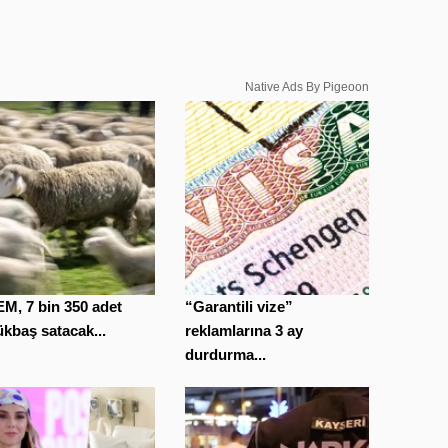
Native Ads By Pigeoon
M, 7 bin 350 adet
“Garantili vize”
kbaş satacak...
reklamlarına 3 ay
durdurma...