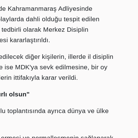
'de Kahramanmaraş Adliyesinde
aylarda dahli olduğu tespit edilen
edbirli olarak Merkez Disiplin
i kararlaştırıldı.
ilecek diğer kişilerin, illerde il disiplin
e ise MDK'ya sevk edilmesine, bir oy
in ittifakıyla karar verildi.
rlı olsun"
u toplantısında ayrıca dünya ve ülke
a ermesi ve normalleşmenin sağlanarak