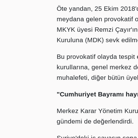
Öte yandan, 25 Ekim 2018
meydana gelen provokatif ol
MKYK üyesi Remzi Çayır'ın t
Kuruluna (MDK) sevk edilmes
Bu provokatif olayda tespit ed
kurullarına, genel merkez d
muhalefeti, diğer bütün üyeler
"Cumhuriyet Bayramı hayı
Merkez Karar Yönetim Kurul
gündemi de değerlendirdi.
Suriye'deki iç savaşın son