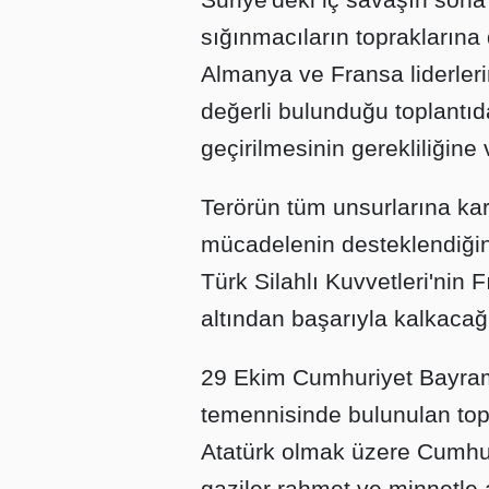
sığınmacıların toprakların
Almanya ve Fransa liderlerin
değerli bulunduğu toplantıd
geçirilmesinin gerekliliğine 
Terörün tüm unsurlarına ka
mücadelenin desteklendiğini
Türk Silahlı Kuvvetleri'nin
altından başarıyla kalkacağ
29 Ekim Cumhuriyet Bayramı'
temennisinde bulunulan top
Atatürk olmak üzere Cumhuri
gaziler rahmet ve minnetle a