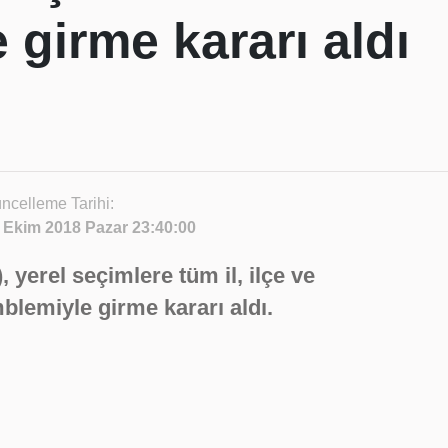
 girme kararı aldı
ncelleme Tarihi:
 Ekim 2018 Pazar 23:40:00
, yerel seçimlere tüm il, ilçe ve
blemiyle girme kararı aldı.