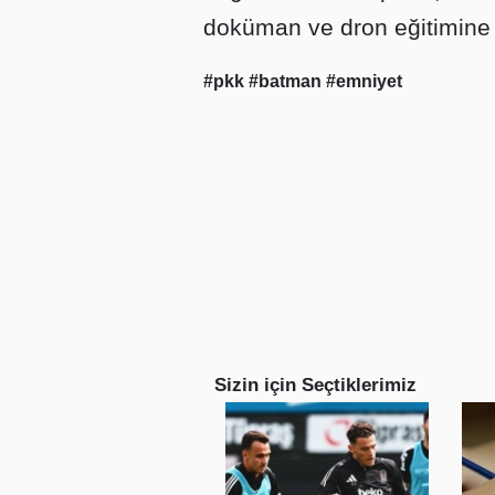
doküman ve dron eğitimine yö
#pkk
#batman
#emniyet
Sizin için Seçtiklerimiz