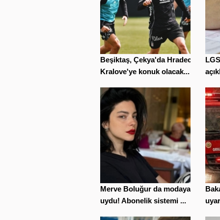
Beşiktaş, Çekya'da Hradec
LGS 
Kralove'ye konuk olacak...
açık
Merve Boluğur da modaya
Baka
uydu! Abonelik sistemi ...
uyar