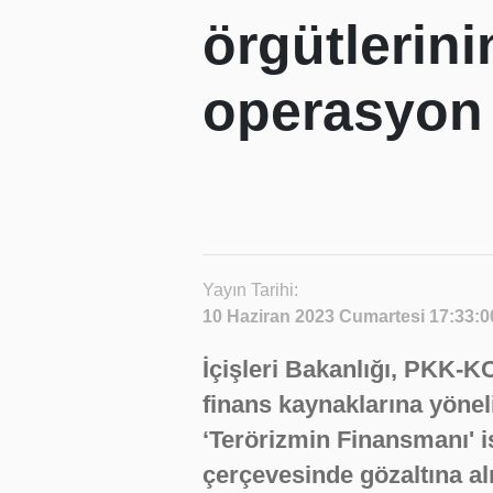
örgütlerini
operasyon
Yayın Tarihi:
10 Haziran 2023 Cumartesi 17:33:0
İçişleri Bakanlığı, PKK-
finans kaynaklarına yönel
‘Terörizmin Finansmanı' 
çerçevesinde gözaltına al