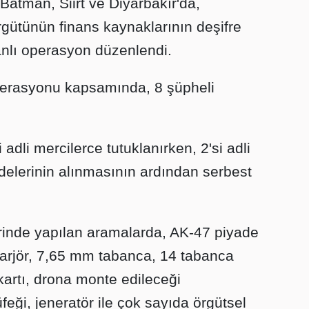
atman, Siirt ve Diyarbakır'da,
ütünün finans kaynaklarının deşifre
nlı operasyon düzenlendi.
perasyonu kapsamında, 8 şüpheli
 adli mercilerce tutuklanırken, 2'si adli
ifadelerinin alınmasının ardından serbest
erinde yapılan aramalarda, AK-47 piyade
 şarjör, 7,65 mm tabanca, 14 tabanca
 kartı, drona monte edileceği
üfeği, jeneratör ile çok sayıda örgütsel