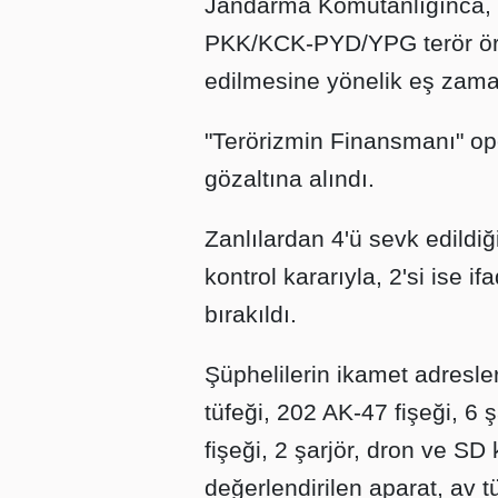
Jandarma Komutanlığınca, B
PKK/KCK-PYD/YPG terör örg
edilmesine yönelik eş zama
"Terörizmin Finansmanı" o
gözaltına alındı.
Zanlılardan 4'ü sevk edildiği
kontrol kararıyla, 2'si ise 
bırakıldı.
Şüphelilerin ikamet adresl
tüfeği, 202 AK-47 fişeği, 6
fişeği, 2 şarjör, dron ve SD
değerlendirilen aparat, av t