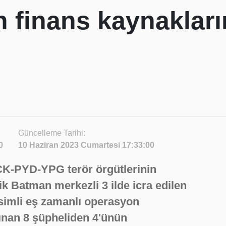
n finans kaynaklar
Güncelleme Tarihi:
0
10 Haziran 2023 Cumartesi 17:33:00
KCK-PYD-YPG terör örgütlerinin
ik Batman merkezli 3 ilde icra edilen
isimli eş zamanlı operasyon
ınan 8 şüpheliden 4'ünün