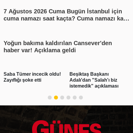
7 Ağustos 2026 Cuma Bugün İstanbul için
cuma namazı saat kaçta? Cuma namazı kaç
rekat? En güzel cuma mesajları
Yoğun bakıma kaldırılan Cansever'den
haber var! Açıklama geldi
Beşiktaş Başkanı
Emlak vergisinde gelecek
Adalı'dan "Salah'ı biz
yıl için esas alınacak
istemedik" açıklaması
inşaat maliyet bedelleri
belirlendi