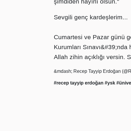
şimdiden hayırlı olsun."
Sevgili genç kardeşlerim...
Cumartesi ve Pazar günü ge
Kurumları Sınavı&#39;nda he
Allah zihin açıklığı versin. 
&mdash; Recep Tayyip Erdoğan (@
#recep tayyip erdoğan
#ysk
#ünive