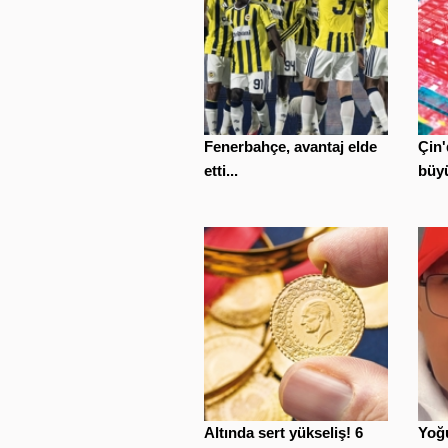
Fenerbahçe, avantaj elde
Çin'
etti...
büyü
Altında sert yükseliş! 6
Yoğu