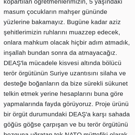
kopartılan öğretmenlerimizin, 5 yaşındaki
masum çocukların mahşer gününde
yüzlerine bakamayız. Bugüne kadar aziz
şehitlerimizin ruhlarını muazzep edecek,
onlara mahkum olacak hiçbir adım atmadık,
inşallah bundan sonra da atmayacağız.
DEAŞ'la mücadele kisvesi altında bölücü
terör örgütünün Suriye uzantısını silaha ve
desteğe boğanların da bize sürekli sükunet
telkin etmek yerine hesaplarını buna göre
yapmalarında fayda görüyoruz. Proje ürünü
bir örgüt durumundaki DEAŞ'a karşı sahada
göğüs göğse çarpışan ve bu terör örgütünü
bozguna uğratan tek NATO müttefiki olarak