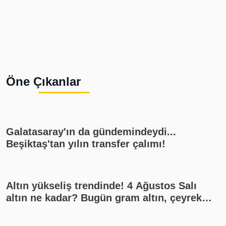
Öne Çıkanlar
Galatasaray'ın da gündemindeydi...
Beşiktaş'tan yılın transfer çalımı!
Altın yükseliş trendinde! 4 Ağustos Salı
altın ne kadar? Bugün gram altın, çeyrek
altın kaç lira? Gümüş ne kadar oldu? Son
dakika altın fiyatları, güncel alış satış