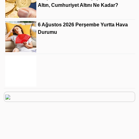
Altın, Cumhuriyet Altını Ne Kadar?
6 Ağustos 2026 Perşembe Yurtta Hava
Durumu
MasterChef Eren'in Vefatı Sevenlerini
Yıktı! Babasının O Halleri Yürek Burktu