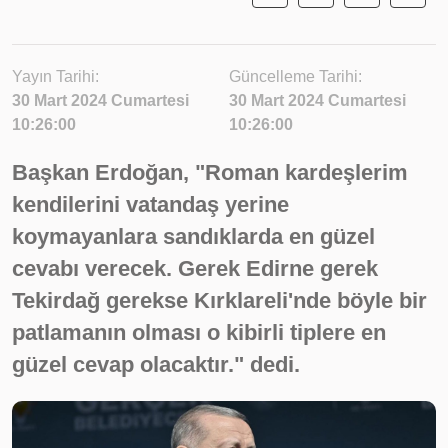
Yayın Tarihi:
Güncelleme Tarihi:
30 Mart 2024 Cumartesi
30 Mart 2024 Cumartesi
10:26:00
10:26:00
Başkan Erdoğan, "Roman kardeşlerim
kendilerini vatandaş yerine
koymayanlara sandıklarda en güzel
cevabı verecek. Gerek Edirne gerek
Tekirdağ gerekse Kırklareli'nde böyle bir
patlamanın olması o kibirli tiplere en
güzel cevap olacaktır." dedi.