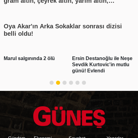
gram altın, çeyrek altın, yarım altın,
cumhuriyet altını ne kadar?
Oya Akar'ın Arka Sokaklar sonrası dizisi
belli oldu!
Marul salgınında 2 ölü
Ersin Destanoğlu ile Neşe
Sevdik Kurtovic'in mutlu
günü! Evlendi