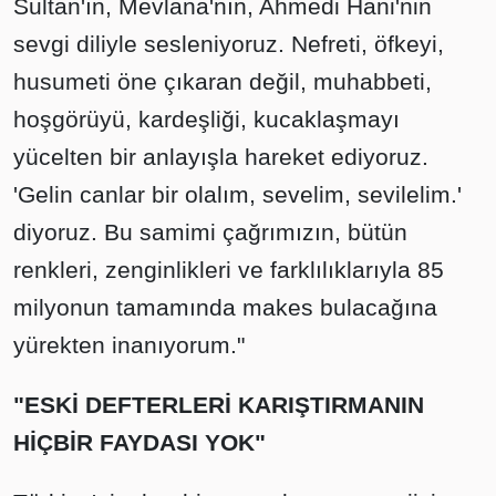
Sultan'ın, Mevlana'nın, Ahmedi Hani'nin
sevgi diliyle sesleniyoruz. Nefreti, öfkeyi,
husumeti öne çıkaran değil, muhabbeti,
hoşgörüyü, kardeşliği, kucaklaşmayı
yücelten bir anlayışla hareket ediyoruz.
'Gelin canlar bir olalım, sevelim, sevilelim.'
diyoruz. Bu samimi çağrımızın, bütün
renkleri, zenginlikleri ve farklılıklarıyla 85
milyonun tamamında makes bulacağına
yürekten inanıyorum."
"ESKİ DEFTERLERİ KARIŞTIRMANIN
HİÇBİR FAYDASI YOK"