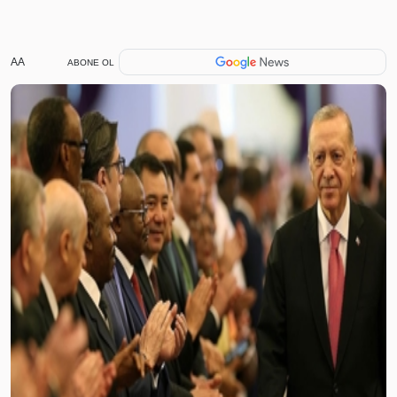
AA
ABONE OL