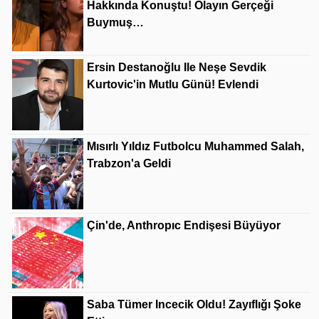
Hakkında Konuştu! Olayın Gerçeği
Buymuş…
Ersin Destanoğlu Ile Neşe Sevdik
Kurtovic'in Mutlu Günü! Evlendi
Mısırlı Yıldız Futbolcu Muhammed Salah,
Trabzon'a Geldi
Çin'de, Anthropıc Endişesi Büyüyor
Saba Tümer Incecik Oldu! Zayıflığı Şoke