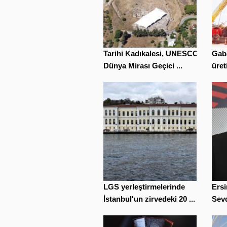
Tarihi Kadıkalesi, UNESCO
Gaba
Dünya Mirası Geçici ...
üret
LGS yerleştirmelerinde
Ersi
İstanbul'un zirvedeki 20 ...
Sevd