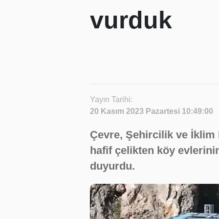
vurduk
Yayın Tarihi:
20 Kasım 2023 Pazartesi 10:49:00
Çevre, Şehircilik ve İkli
hafif çelikten köy evlerin
duyurdu.