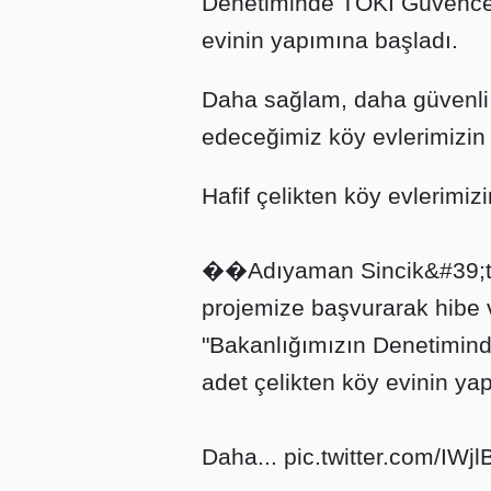
Denetiminde TOKİ Güvencesi
evinin yapımına başladı.
Daha sağlam, daha güvenli v
edeceğimiz köy evlerimizin b
Hafif çelikten köy evlerimiz
��Adıyaman Sincik&#39;t
projemize başvurarak hibe v
"Bakanlığımızın Denetimind
adet çelikten köy evinin ya
Daha...
pic.twitter.com/IWj