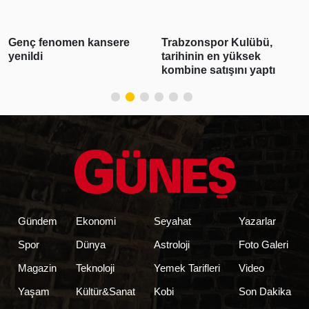
yayın akışı
Trabzonspor Kulübü,
3 ilde suç örgütü
tarihinin en yüksek
operasyonu: 28 şüpheli
kombine satışını yaptı
tutuklandı
Gündem
Ekonomi
Seyahat
Yazarlar
Spor
Dünya
Astroloji
Foto Galeri
Magazin
Teknoloji
Yemek Tarifleri
Video
Yaşam
Kültür&Sanat
Kobi
Son Dakika