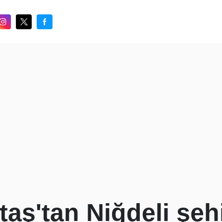
aş'tan Niğdeli şehi