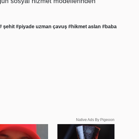
ygun sosyal hizmet modellerinden
# şehit
#piyade uzman çavuş
#hikmet aslan
#baba
Native Ads By Pigeoon