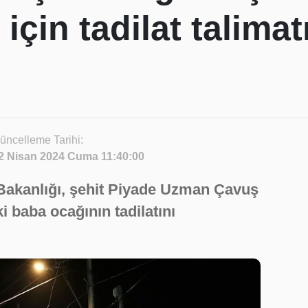
için tadilat talimat
üncelleme Tarihi:
2 Nisan 2024 Cuma 11:40:00
 Bakanlığı, şehit Piyade Uzman Çavuş
i baba ocağının tadilatını