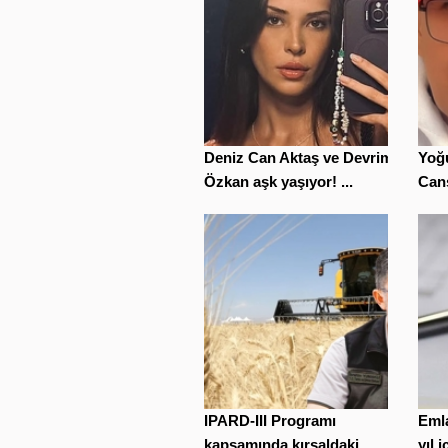
Deniz Can Aktaş ve Devrim
Yoğu
Özkan aşk yaşıyor! ...
Cans
IPARD-III Programı
Emla
kapsamında kırsaldaki ...
yıl 