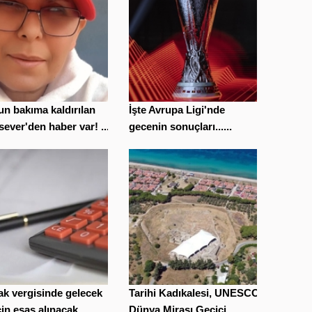
n bakıma kaldırılan
İşte Avrupa Ligi'nde
ever'den haber var! ...
gecenin sonuçları......
k vergisinde gelecek
Tarihi Kadıkalesi, UNESCO
için esas alınacak ...
Dünya Mirası Geçici ...