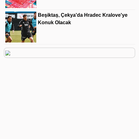
Beşiktaş, Çekya'da Hradec Kralove'ye
Konuk Olacak