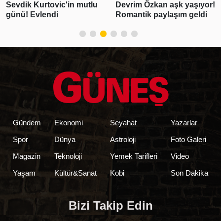
Sevdik Kurtovic'in mutlu
Devrim Özkan aşk yaşıyor!
günü! Evlendi
Romantik paylaşım geldi
Gündem
Ekonomi
Seyahat
Yazarlar
Spor
Dünya
Astroloji
Foto Galeri
Magazin
Teknoloji
Yemek Tarifleri
Video
Yaşam
Kültür&Sanat
Kobi
Son Dakika
Bizi Takip Edin