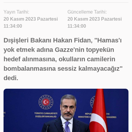
Yayın Tarihi:
Güncelleme Tarihi:
20 Kasım 2023 Pazartesi
20 Kasım 2023 Pazartesi
11:34:00
11:34:00
Dışişleri Bakanı Hakan Fidan, "Hamas'ı
yok etmek adına Gazze'nin topyekün
hedef alınmasına, okulların camilerin
bombalanmasına sessiz kalmayacağız"
dedi.