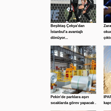
Beşiktaş Çekya'dan
Zara
İstanbul'a avantajlı
oku
dönüyor...
çıktı
Pekin'de parklara aşırı
IPAR
sıcaklarda görev yapacak ...
kaps