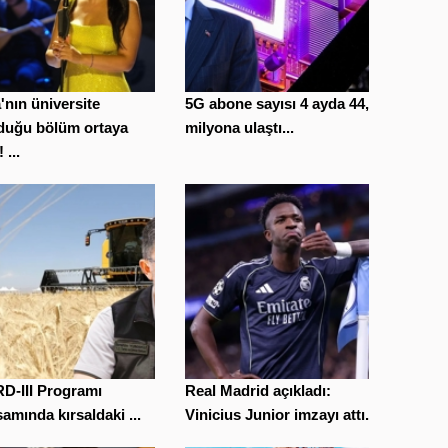
'nın üniversite
5G abone sayısı 4 ayda 44,5
duğu bölüm ortaya
milyona ulaştı...
! ...
D-III Programı
Real Madrid açıkladı:
amında kırsaldaki ...
Vinicius Junior imzayı attı...