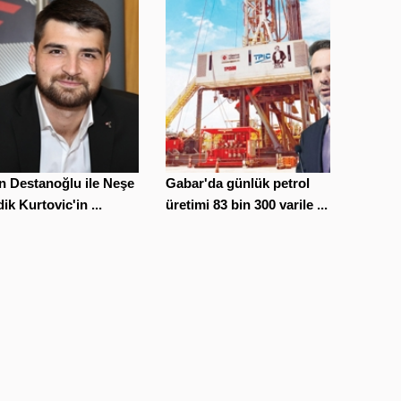
n Destanoğlu ile Neşe
Gabar'da günlük petrol
ik Kurtovic'in ...
üretimi 83 bin 300 varile ...