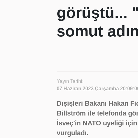
görüştü... 
somut adım
Yayın Tarihi:
07 Haziran 2023 Çarşamba 20:09:0
Dışişleri Bakanı Hakan Fi
Billström ile telefonda 
İsveç'in NATO üyeliği için
vurguladı.