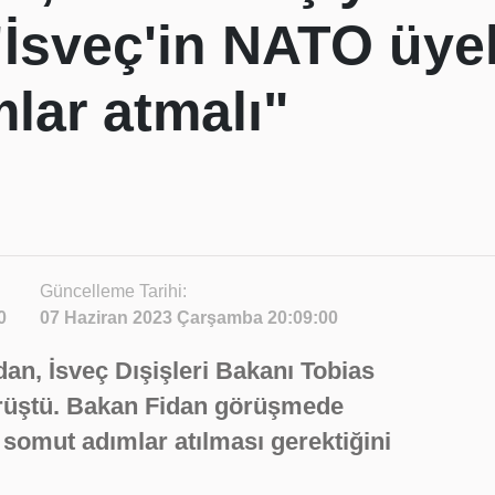
"İsveç'in NATO üyel
lar atmalı"
Güncelleme Tarihi:
0
07 Haziran 2023 Çarşamba 20:09:00
dan, İsveç Dışişleri Bakanı Tobias
görüştü. Bakan Fidan görüşmede
 somut adımlar atılması gerektiğini