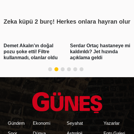
yayın akışı
Zeka küpü 2 burç! Herkes onlara hayran olur
Demet Akalın'ın doğal
Serdar Ortaç hastaneye mi
pozu şoke etti! Filtre
kaldırıldı? Jet hızında
kullanmadı, olanlar oldu
açıklama geldi
Gündem
Ekonomi
Seyahat
Yazarlar
Spor
Dünya
Astroloji
Foto Galeri