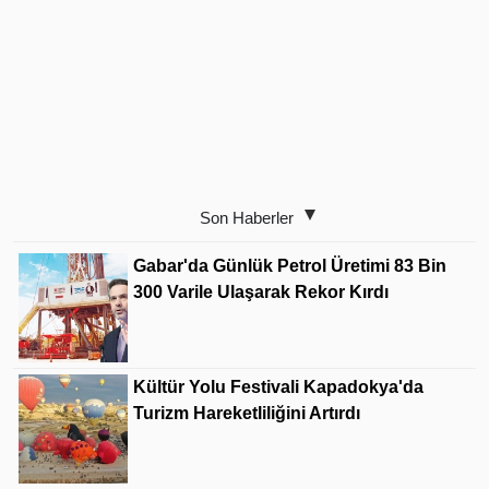
Son Haberler
Gabar'da Günlük Petrol Üretimi 83 Bin
300 Varile Ulaşarak Rekor Kırdı
Kültür Yolu Festivali Kapadokya'da
Turizm Hareketliliğini Artırdı