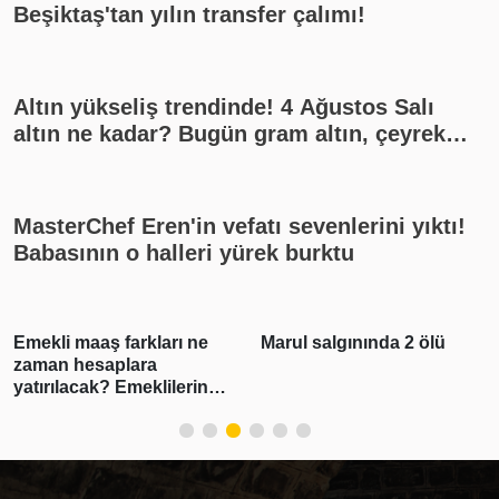
Beşiktaş'tan yılın transfer çalımı!
Altın yükseliş trendinde! 4 Ağustos Salı
altın ne kadar? Bugün gram altın, çeyrek
altın kaç lira? Gümüş ne kadar oldu? Son
dakika altın fiyatları, güncel alış satış
rakamları, canlı takip
MasterChef Eren'in vefatı sevenlerini yıktı!
Babasının o halleri yürek burktu
Emekli maaş farkları ne
Marul salgınında 2 ölü
zaman hesaplara
yatırılacak? Emeklilerin
beklediği haber geldi!
Tarih belli oldu