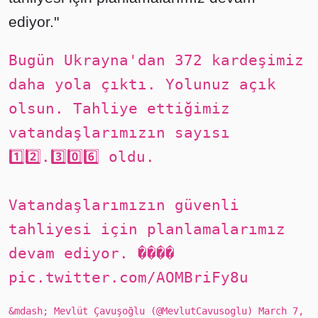
ediyor."
Bugün Ukrayna'dan 372 kardeşimiz
daha yola çıktı. Yolunuz açık
olsun. Tahliye ettiğimiz
vatandaşlarımızın sayısı
1️⃣2️⃣.3️⃣0️⃣6️⃣ oldu.
Vatandaşlarımızın güvenli
tahliyesi için planlamalarımız
devam ediyor. ����
pic.twitter.com/AOMBriFy8u
&mdash; Mevlüt Çavuşoğlu (@MevlutCavusoglu)
March 7,